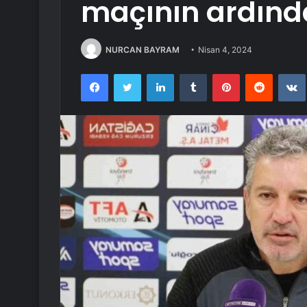
maçının ardın
NURCAN BAYRAM
Nisan 4, 2024
Facebook
Twitter
LinkedIn
Tumblr
Pinterest
Reddit