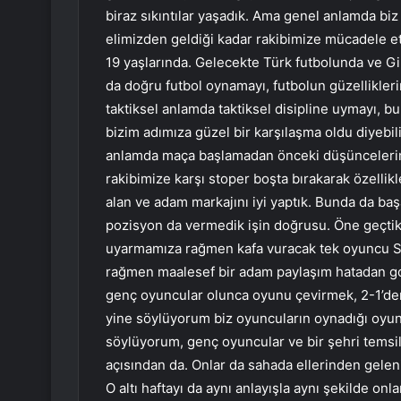
biraz sıkıntılar yaşadık. Ama genel anlamda biz
elimizden geldiği kadar rakibimize mücadele e
19 yaşlarında. Gelecekte Türk futbolunda ve Gir
da doğru futbol oynamayı, futbolun güzellikler
taktiksel anlamda taktiksel disipline uymayı, bu
bizim adımıza güzel bir karşılaşma oldu diyebil
anlamda maça başlamadan önceki düşüncelerimi
rakibimize karşı stoper boşta bırakarak özelli
alan ve adam markajını iyi yaptık. Bunda da ba
pozisyon da vermedik işin doğrusu. Öne geçtik
uyarmamıza rağmen kafa vuracak tek oyuncu S
rağmen maalesef bir adam paylaşım hatadan golü
genç oyuncular olunca oyunu çevirmek, 2-1’de
yine söylüyorum biz oyuncuların oynadığı oyun
söylüyorum, genç oyuncular ve bir şehri temsil 
açısından da. Onlar da sahada ellerinden gelenin
O altı haftayı da aynı anlayışla aynı şekilde on