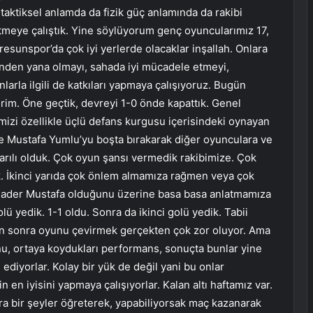
 taktiksel anlamda da fizik güç anlamında da rakibi
tmeye çalıştık. Yine söylüyorum genç oyuncularımız 17,
esunspor’da çok iyi yerlerde olacaklar inşallah. Onlara
inden yana olmayı, sahada iyi mücadele etmeyi,
nlarla ilgili de katkıları yapmaya çalışıyoruz. Bugün
irim. Öne geçtik, devreyi 1-0 önde kapattık. Genel
zi özellikle üçlü defans kurgusu içerisindeki oynayan
kle Mustafa Yumlu’yu boşta bırakarak diğer oyunculara ve
şarılı olduk. Çok oyun şansı vermedik rakibimize. Çok
. İkinci yarıda çok önlem almamıza rağmen veya çok
ader Mustafa olduğunu üzerine basa basa anlatmamıza
 yedik. 1-1 oldu. Sonra da ikinci golü yedik. Tabii
n sonra oyunu çevirmek gerçekten çok zor oluyor. Ama
u, ortaya koydukları performans, sonuçta bunlar yine
ediyorlar. Kolay bir yük de değil yani bu onlar
 en iyisini yapmaya çalışıyorlar. Kalan altı haftamız var.
lara bir şeyler öğreterek, yapabiliyorsak maç kazanarak