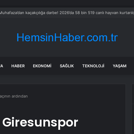
lerin altındaki kara nefessiz kalıyor
FA
HABER
EKONOMI
SAĞLIK
TEKNOLOJI
YAŞAM
çının ardından
 Giresunspor