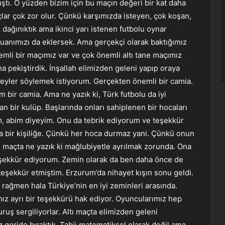
ştı. O yüzden bizim için bu maçın değeri bir kat daha
lar çok zor olur. Çünkü karşımızda isteyen, çok koşan,
 dağınıktık ama ikinci yarı istenen futbolu oynar
puanımızı da eklersek. Ama gerçekçi olarak baktığımız
li bir maçımız var ve çok önemli altı tane maçımız
a pekiştirdik. İnşallah elimizden geleni yapıp oraya
şeyler söylemek istiyorum. Gerçekten önemli bir camia.
 bir camia. Ama ne yazık ki, Türk futbolu da iyi
an bir kulüp. Başlarında onları sahiplenen bir hocaları
ım, abim diyeyim. Onu da tebrik ediyorum ve teşekkür
 bir kişiliğe. Çünkü her hoca durmaz yani. Çünkü onun
ğu maçta ne yazık ki mağlubiyetle ayrılmak zorunda. Ona
şekkür ediyorum. Zemin olarak da ben daha önce de
teşekkür etmiştim. Erzurum’da nihayet kışın sonu geldi.
rağmen hala Türkiye’nin en iyi zeminleri arasında.
ımız ayrı bir teşekkürü hak ediyor. Oyuncularımız hep
uruş sergiliyorlar. Altı maçta elimizden geleni
 geride bıraktık. Tabii matematiksel olarak değil ama