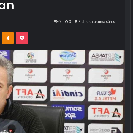
dan
0
0
3 dakika okuma süresi
VKontakte
Odnoklassniki
Pocket