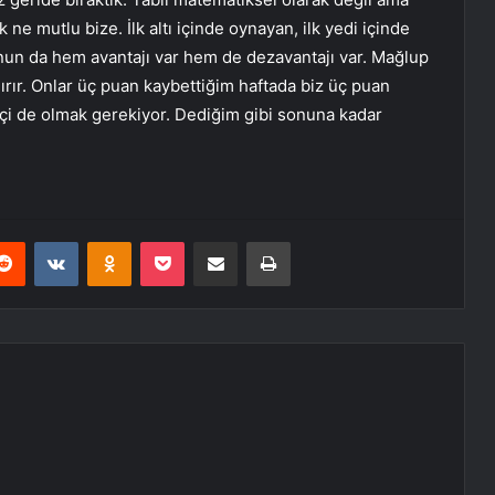
k ne mutlu bize. İlk altı içinde oynayan, ilk yedi içinde
nun da hem avantajı var hem de dezavantajı var. Mağlup
dırır. Onlar üç puan kaybettiğim haftada biz üç puan
ekçi de olmak gerekiyor. Dediğim gibi sonuna kadar
erest
Reddit
VKontakte
Odnoklassniki
Pocket
E-Posta ile paylaş
Yazdır