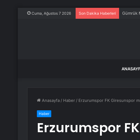
Dev şehir
Cuma, Ağustos 7 2026
Son Dakika Haberleri
ANASAY
Anasayfa
/
Haber
/
Erzurumspor FK Giresunspor ma
Haber
Erzurumspor FK