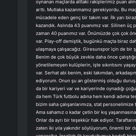
oynanan maçlarda alttaki rakiplerimiz puan almı
arttı. Mutlaka kazanmamız gerekiyordu. Bu maç
mücadele eden genç bir takım var. İlk yarı biraz
kazandık. Aslında 43 puanımız var. Silinen üç 
zaman 40 puanımız var. Önümüzde çok çok önem
var. Play-off demiştik, bugünkü maçta biraz dah
ulaşmaya çalışacağız. Giresunspor için de bir 
Benim de çok büyük zevkle daha önce çalıştığım
yönetilemeyen kulüplerin, işte sıkıntısını yaşay
var. Serhat abi benim, eski takımdan, arkadaş
ediyorum. Onun şu an göstermiş olduğu duruşa
da bir kariyeri var ve kariyerinde oynadığı ço
da hem Türk futbolu adına hem kendi adıma te
bizim saha çalışanlarımıza, stat personelimize 
Ama sahamız o kadar çetin bir kış yaşanmasına 
Onlar da ayrı bir teşekkür hak ediyor. Taraftar
zaten iki yıla yakındır söylüyorum, önemli bir d
yapacağız. İnşallah ilk koyduğumuz hedefi biraz