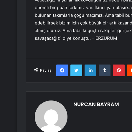
önemli bir puan farkımız var. İkinci yarı ulaşırsa
bulunan takımlarla çoğu maçımız. Ama tabii bu
edebilirsek bizim için çok büyük bir artı kazan
almış oluruz. Ama tabii ki güçlü rakipler gerç
savaşacağız” diye konuştu. – ERZURUM
Facebook
Twitter
LinkedIn
Tumblr
Pint
Paylaş
NURCAN BAYRAM