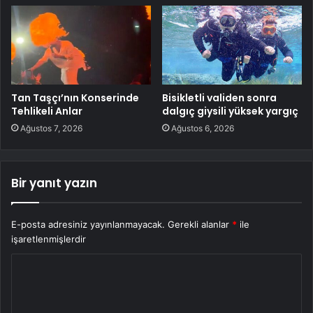
Tan Taşçı’nın Konserinde
Bisikletli validen sonra
Tehlikeli Anlar
dalgıç giysili yüksek yargıç
Ağustos 7, 2026
Ağustos 6, 2026
Bir yanıt yazın
E-posta adresiniz yayınlanmayacak.
Gerekli alanlar
*
ile
işaretlenmişlerdir
Y
o
r