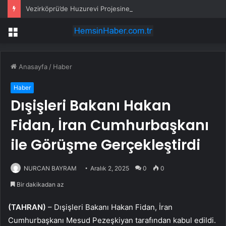
Vezirköprü’de Huzurevi Projesine 192 Milyon TL Destek
Menü
Anasayfa
/
Haber
Haber
Dışişleri Bakanı Hakan
Fidan, İran Cumhurbaşkanı
ile Görüşme Gerçekleştirdi
NURCAN BAYRAM
Aralık 2, 2025
0
0
Bir dakikadan az
(TAHRAN)
– Dışişleri Bakanı Hakan Fidan, İran
Cumhurbaşkanı Mesud Pezeşkiyan tarafından kabul edildi.