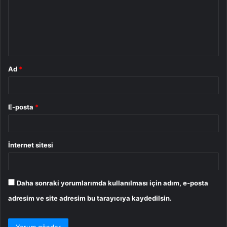
u
m
*
Ad
*
E-posta
*
İnternet sitesi
Daha sonraki yorumlarımda kullanılması için adım, e-posta
adresim ve site adresim bu tarayıcıya kaydedilsin.