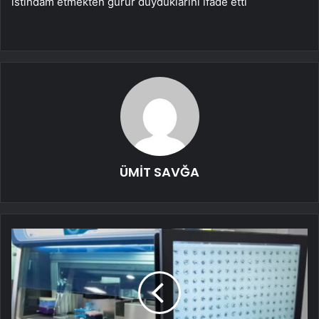
istihdam etmekten gurur duyduklarını ifade etti
ÜMİT SAVĞA