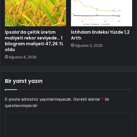
İpsala’da çeltik üretim
İstihdam Endeksi Yüzde 1,2
maliyeti rekor seviyede… 1
Arttı
kilogram maliyeti 47,26 TL
Ağustos 5, 2026
oldu
Ağustos 6, 2026
Bir yanıt yazın
E-posta adresiniz yayınlanmayacak.
Gerekli alanlar
*
ile
işaretlenmişlerdir
Y
o
r