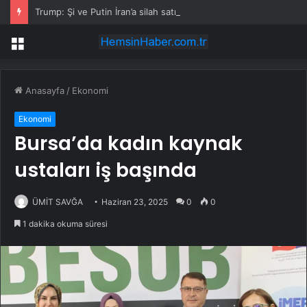
Trump: Şi ve Putin İran’a silah satmayacaklarını söyledi
Menü
Anasayfa
/
Ekonomi
Ekonomi
Bursa’da kadın kaynak
ustaları iş başında
ÜMİT SAVĞA
Haziran 23, 2025
0
0
1 dakika okuma süresi