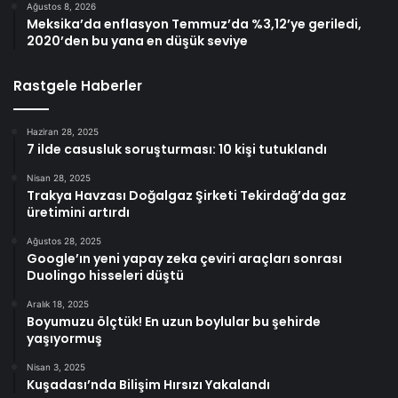
Ağustos 8, 2026
Meksika’da enflasyon Temmuz’da %3,12’ye geriledi,
2020’den bu yana en düşük seviye
Rastgele Haberler
Haziran 28, 2025
7 ilde casusluk soruşturması: 10 kişi tutuklandı
Nisan 28, 2025
Trakya Havzası Doğalgaz Şirketi Tekirdağ’da gaz
üretimini artırdı
Ağustos 28, 2025
Google’ın yeni yapay zeka çeviri araçları sonrası
Duolingo hisseleri düştü
Aralık 18, 2025
Boyumuzu ölçtük! En uzun boylular bu şehirde
yaşıyormuş
Nisan 3, 2025
Kuşadası’nda Bilişim Hırsızı Yakalandı