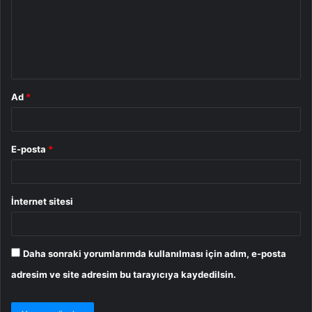
u
m
*
Ad
*
E-posta
*
İnternet sitesi
Daha sonraki yorumlarımda kullanılması için adım, e-posta
adresim ve site adresim bu tarayıcıya kaydedilsin.