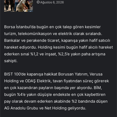
Ağustos 6, 2026
Borsa İstanbul’da bugün en çok talep gören kesimler
turizm
,
telekomünikasyon
ve
elektrik
olarak sıralandı.
Bankalar
ve
perakende ticaret
, kapanışa yakın hafif satıcılı
hareket ediyordu.
Holding
kesimi bugün hafif alıcılı hareket
ederken
sınai
%1,2 ve
inşaat
, %2,5’e yakın paha artışına
sahipti.
BIST 100’de kapanışa hakikat
Borusan Yatırım
,
Verusa
Holding
ve
ODAŞ Elektrik
, tavan fiyatından süreç görerek
en çok kazandıran payların başında yer alıyordu.
BİM
,
bugün %4’e yakın düşüşle endekste en çok kaybettiren
pay olarak devam ederken akabinde %2 bandında düşen
AG Anadolu Grubu
ve
Net Holding
geliyordu.