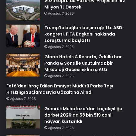
Vezirköprü’de Huzurevi Projesine 192
Milyon TL Destek
Ağustos 7, 2026
Trump’la bağları başını ağrıttı: ABD
kongresi, FIFA Başkanı hakkında
soruşturma başlattı
Ağustos 7, 2026
Gloria Hotels & Resorts, Ödüllü bar
Panda & Sons ile unutulmaz bir
Miksoloji Gecesine İmza Attı
Ağustos 7, 2026
Fetö’den İhraç Edilen Emniyet Müdürü Parke Taşı
Hırsızlığı Suçlamasıyla Gözaltına Alındı
Ağustos 7, 2026
Gümrük Muhafaza’dan kaçakçılığa
darbe! 2026’da 58 bin 519 canlı
hayvan kurtarıldı
Ağustos 7, 2026