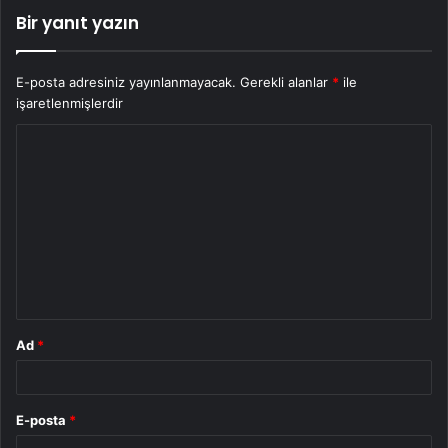
Bir yanıt yazın
E-posta adresiniz yayınlanmayacak.
Gerekli alanlar
*
ile
işaretlenmişlerdir
Y
o
r
u
m
*
Ad
*
E-posta
*