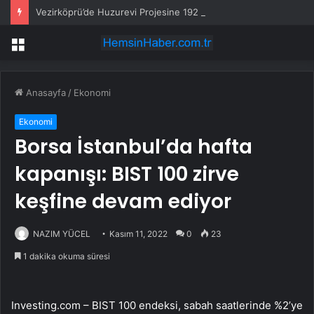
Vezirköprü’de Huzurevi Projesine 192 Milyon TL Destek
Menü
Anasayfa
/
Ekonomi
Ekonomi
Borsa İstanbul’da hafta
kapanışı: BIST 100 zirve
keşfine devam ediyor
NAZIM YÜCEL
Kasım 11, 2022
0
23
1 dakika okuma süresi
Investing.com –
BIST 100
endeksi, sabah saatlerinde %2’ye