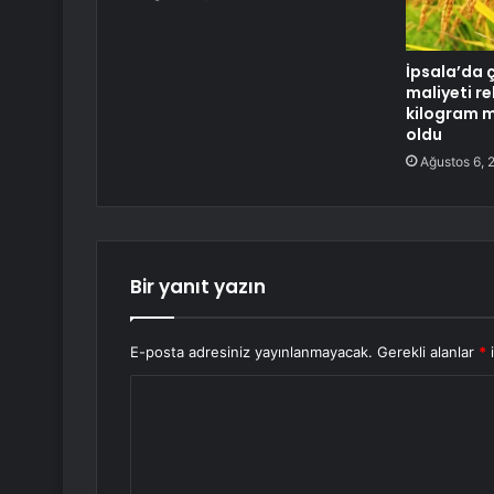
İpsala’da ç
maliyeti re
kilogram m
oldu
Ağustos 6, 
Bir yanıt yazın
E-posta adresiniz yayınlanmayacak.
Gerekli alanlar
*
i
Y
o
r
u