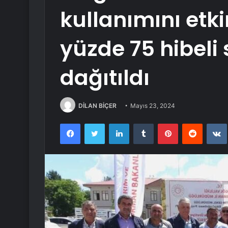
kullanımını etki
yüzde 75 hibeli 
dağıtıldı
DİLAN BİÇER
Mayıs 23, 2024
Facebook
Twitter
LinkedIn
Tumblr
Pinterest
Reddit