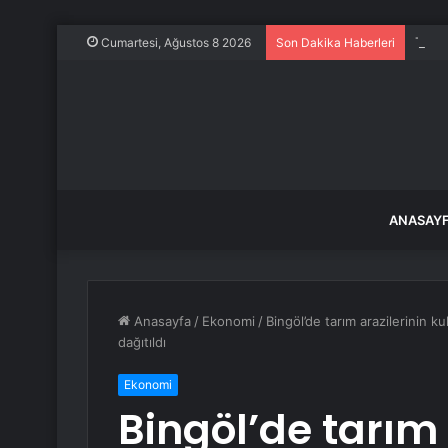
Trump
Cumartesi, Ağustos 8 2026
Son Dakika Haberleri
ANASAY
Anasayfa
/
Ekonomi
/
Bingöl’de tarım arazilerinin k
dağıtıldı
Ekonomi
Bingöl’de tarım 