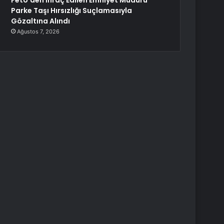
Fetö’den İhraç Edilen Emniyet Müdürü
Parke Taşı Hırsızlığı Suçlamasıyla
Gözaltına Alındı
Ağustos 7, 2026