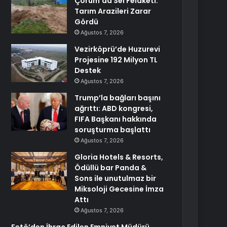
Çorum’da Sel Felaketi:
Tarım Arazileri Zarar
Gördü
Ağustos 7, 2026
Vezirköprü’de Huzurevi
Projesine 192 Milyon TL
Destek
Ağustos 7, 2026
Trump’la bağları başını
ağrıttı: ABD kongresi,
FIFA Başkanı hakkında
soruşturma başlattı
Ağustos 7, 2026
Gloria Hotels & Resorts,
Ödüllü bar Panda &
Sons ile unutulmaz bir
Miksoloji Gecesine İmza
Attı
Ağustos 7, 2026