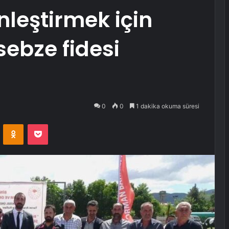
nleştirmek için
sebze fidesi
0
0
1 dakika okuma süresi
VKontakte
Odnoklassniki
Pocket