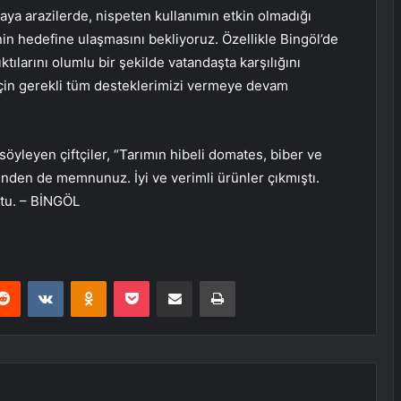
aya arazilerde, nispeten kullanımın etkin olmadığı
nin hedefine ulaşmasını bekliyoruz. Özellikle Bingöl’de
ılarını olumlu bir şekilde vatandaşta karşılığını
 için gerekli tüm desteklerimizi vermeye devam
 söyleyen çiftçiler, “Tarımın hibeli domates, biber ve
minden de memnunuz. İyi ve verimli ürünler çıkmıştı.
ştu. – BİNGÖL
erest
Reddit
VKontakte
Odnoklassniki
Pocket
E-Posta ile paylaş
Yazdır