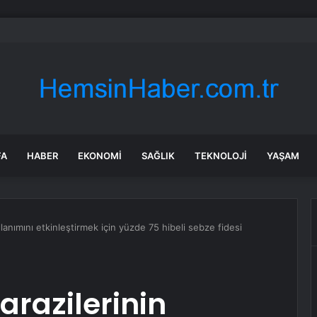
: Şi ve Putin İran’a silah satmayacaklarını söyledi
FA
HABER
EKONOMI
SAĞLIK
TEKNOLOJI
YAŞAM
ullanımını etkinleştirmek için yüzde 75 hibeli sebze fidesi
arazilerinin