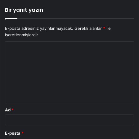
Bir yanıt yazın
E-posta adresiniz yayınlanmayacak.
Gerekli alanlar
*
ile
işaretlenmişlerdir
Y
o
r
u
m
*
Ad
*
E-posta
*