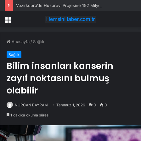
Vezirköprü’de Huzurevi Projesine 192 Milyon TL Destek
Menü
Anasayfa
/
Sağlık
Sağlık
Bilim insanları kanserin
zayıf noktasını bulmuş
olabilir
NURCAN BAYRAM
Temmuz 1, 2026
0
0
1 dakika okuma süresi