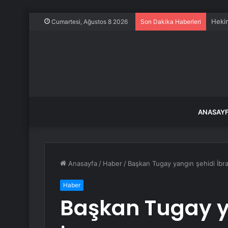
Heki
Cumartesi, Ağustos 8 2026
Son Dakika Haberleri
ANASAY
Anasayfa
/
Haber
/
Başkan Tugay yangın şehidi İbrah
Haber
Başkan Tugay y