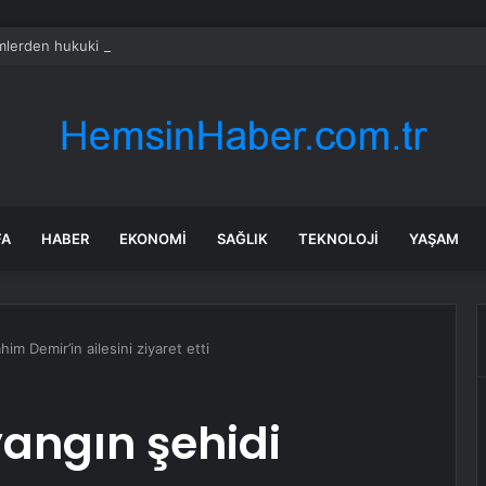
mlerden hukuki güvence eylemi
FA
HABER
EKONOMI
SAĞLIK
TEKNOLOJI
YAŞAM
im Demir’in ailesini ziyaret etti
angın şehidi