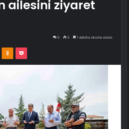
 ailesini ziyaret
0
0
1 dakika okuma süresi
VKontakte
Odnoklassniki
Pocket