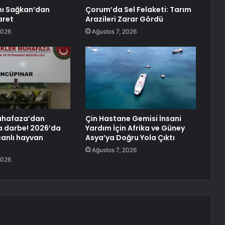
nı Sağkan’dan
Çorum’da Sel Felaketi: Tarım
aret
Arazileri Zarar Gördü
2026
Ağustos 7, 2026
uhafaza’dan
Çin Hastane Gemisi İnsani
a darbe! 2026’da
Yardım İçin Afrika ve Güney
canlı hayvan
Asya’ya Doğru Yola Çıktı
Ağustos 7, 2026
2026