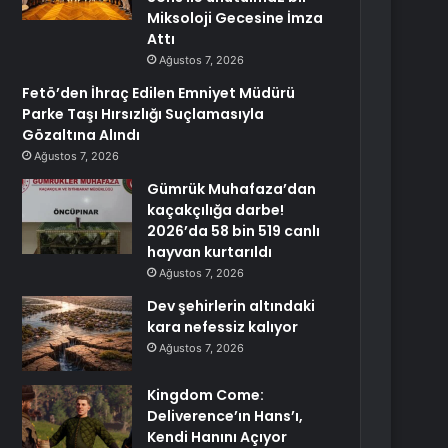
Miksoloji Gecesine İmza
Attı
Ağustos 7, 2026
Fetö’den İhraç Edilen Emniyet Müdürü
Parke Taşı Hırsızlığı Suçlamasıyla
Gözaltına Alındı
Ağustos 7, 2026
Gümrük Muhafaza’dan
kaçakçılığa darbe!
2026’da 58 bin 519 canlı
hayvan kurtarıldı
Ağustos 7, 2026
Dev şehirlerin altındaki
kara nefessiz kalıyor
Ağustos 7, 2026
Kingdom Come:
Deliverence’ın Hans’ı,
Kendi Hanını Açıyor