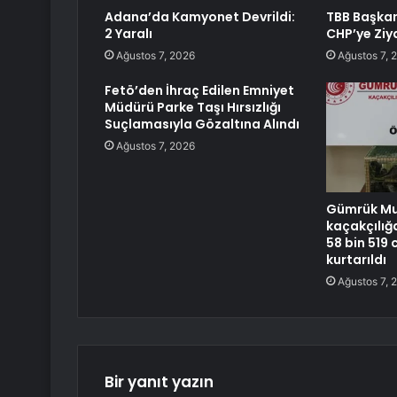
Adana’da Kamyonet Devrildi:
TBB Başka
2 Yaralı
CHP’ye Ziy
Ağustos 7, 2026
Ağustos 7, 
Fetö’den İhraç Edilen Emniyet
Müdürü Parke Taşı Hırsızlığı
Suçlamasıyla Gözaltına Alındı
Ağustos 7, 2026
Gümrük M
kaçakçılığ
58 bin 519 
kurtarıldı
Ağustos 7, 
Bir yanıt yazın