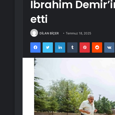
İbrahim Demir’in
etti
DİLAN BİÇER
Temmuz 18, 2025
Facebook
Twitter
LinkedIn
Tumblr
Pinterest
Reddit