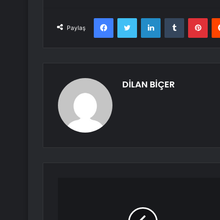
Facebook
Twitter
LinkedIn
Tumblr
Pint
Paylaş
DİLAN BİÇER