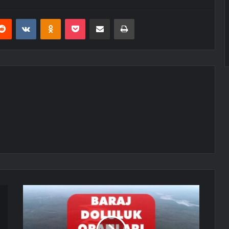
erest
Reddit
VKontakte
Odnoklassniki
Pocket
E-Posta ile paylaş
Yazdır