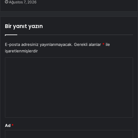
Ağustos 7, 2026
Bir yanıt yazın
E-posta adresiniz yayınlanmayacak.
Gerekli alanlar
*
ile
işaretlenmişlerdir
Y
o
r
u
m
*
Ad
*