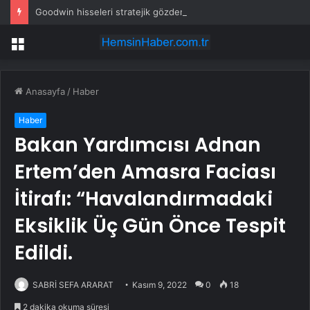
Goodwin hisseleri stratejik gözden geçirme açıklamasıyla %7 yükseldi
Menü
Anasayfa
/
Haber
Haber
Bakan Yardımcısı Adnan
Ertem’den Amasra Faciası
İtirafı: “Havalandırmadaki
Eksiklik Üç Gün Önce Tespit
Edildi.
SABRİ SEFA ARARAT
Kasım 9, 2022
0
18
2 dakika okuma süresi