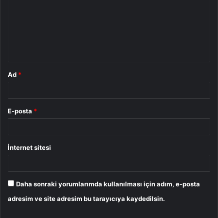
r
u
m
*
Ad
*
E-posta
*
İnternet sitesi
Daha sonraki yorumlarımda kullanılması için adım, e-posta
adresim ve site adresim bu tarayıcıya kaydedilsin.