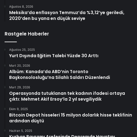
Ağustos 8, 2026
Meksika’da enflasyon Temmuz’da %3,12’ye geriledi,
2020’den bu yana en düşük seviye
Rastgele Haberler
Ağustos 25, 2025
Yurt Dışında Eğitim Talebi Yüzde 30 Arttı
Mart 20, 2026
Albüm: Kanada’da ABD’nin Toronto
Başkonsolosluğu’na Silahlı Saldırı Düzenlendi
Mart 29, 2026
Operasyonda tutuklanan tek kadının ifadesi ortaya
çıktı: Mehmet Akif Ersoy’la 2 yıl sevgiliydik
Ekim 9, 2025
Bitcoin Depot hisseleri 15 milyon dolarlık hisse teklifinin
ardından düştü
Haziran 5, 2025
Kurban Bayramı Arefesinde Depremde Hayatını