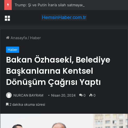
Trump: Şi ve Putin İran’a silah satmayacaklarını söyledi
Menü
Anasayfa
/
Haber
Haber
Bakan Özhaseki, Belediye
Başkanlarına Kentsel
Dönüşüm Çağrısı Yaptı
NURCAN BAYRAM
Nisan 20, 2024
0
0
2 dakika okuma süresi