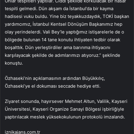
Onlar tespitleri yaptılar. Ciddi şekilde korkulacak bir hasar
tespiti gelmedi. Dün akşam da İstanbul’da bir kayma
hadisesi vuku buldu. Yine biz teyakkuzdaydık, TOKİ başkan
yardımcımız, İstanbul Kentsel Dönüşüm Başkanımız hep
olay yerindelerdi. Vali Bey’le yaptığımız istişarelerle de o
bölgede bulunan 14 tane konutu ihtiyaten tedbir olarak
boşalttık. Dün yerleştirdiler ama barınma ihtiyacını
karşılayacak şekilde de adımlarımızı atıyoruz.” şeklinde
konuştu.
Özhaseki’nin açıklamasının ardından Büyükkılıç,
Özhaseki’ye el dokuması seccade hediye etti.
Ziyaret sonunda, hayırsever Mehmet Altun, Valilik, Kayseri
Üniversitesi, Kayseri Organize Sanayi Bölgesi işbirliğiyle
yaptırılacak meslek yüksekokulunun protokolü imzalandı.
iznikajans.com.tr