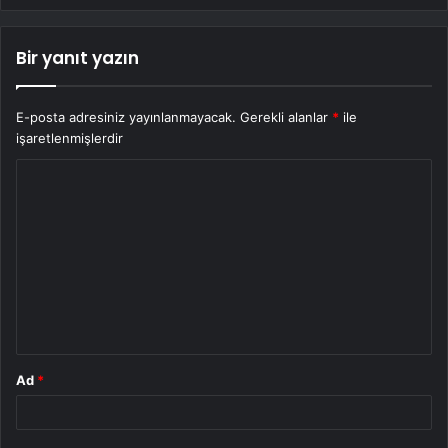
Bir yanıt yazın
E-posta adresiniz yayınlanmayacak.
Gerekli alanlar
*
ile
işaretlenmişlerdir
Y
o
r
u
m
*
Ad
*