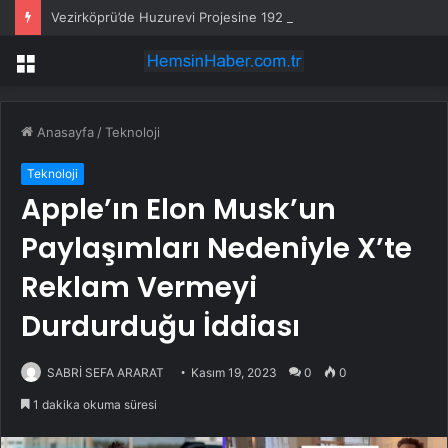
Vezirköprü’de Huzurevi Projesine 192 Milyon TL Destek
Menü
Anasayfa
/
Teknoloji
Teknoloji
Apple’ın Elon Musk’un
Paylaşımları Nedeniyle X’te
Reklam Vermeyi
Durdurduğu İddiası
SABRİ SEFA ARARAT
Kasım 19, 2023
0
0
1 dakika okuma süresi