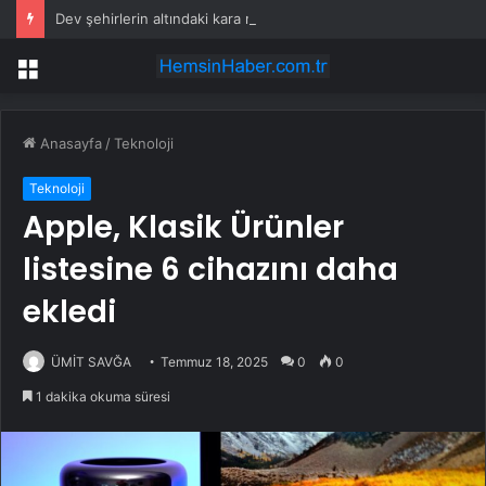
Dev şehirlerin altındaki kara nefessiz kalıyor
Menü
Anasayfa
/
Teknoloji
Teknoloji
Apple, Klasik Ürünler
listesine 6 cihazını daha
ekledi
ÜMİT SAVĞA
Temmuz 18, 2025
0
0
1 dakika okuma süresi