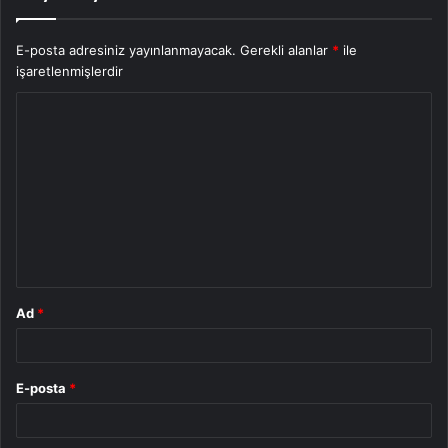
E-posta adresiniz yayınlanmayacak.
Gerekli alanlar
*
ile
işaretlenmişlerdir
Y
o
r
u
m
*
Ad
*
E-posta
*