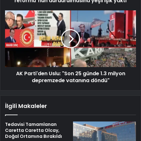
reformu"nun durdurulmasına yeşil ışık yaktı
AK Parti'den Uslu: "Son 25 günde 1.3 milyon
depremzede vatanına döndü"
İlgili Makaleler
Tedavisi Tamamlanan
Caretta Caretta Olcay,
Doğal Ortamına Bırakıldı