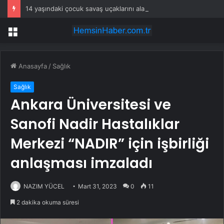
14 yaşındaki çocuk savaş uçaklarını alarma geçirdi
Menü
Anasayfa
/
Sağlık
Sağlık
Ankara Üniversitesi ve
Sanofi Nadir Hastalıklar
Merkezi “NADIR” için işbirliği
anlaşması imzaladı
NAZIM YÜCEL
Mart 31, 2023
0
11
2 dakika okuma süresi