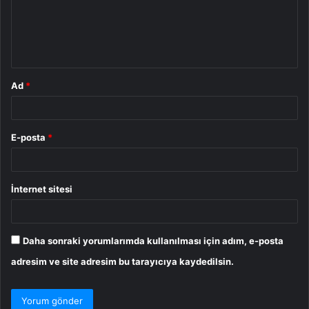
u
m
*
Ad
*
E-posta
*
İnternet sitesi
Daha sonraki yorumlarımda kullanılması için adım, e-posta
adresim ve site adresim bu tarayıcıya kaydedilsin.