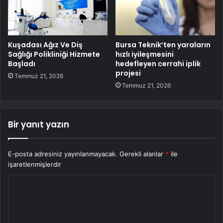
Kuşadası Ağız Ve Diş
Bursa Teknik’ten yaraların
Sağlığı Polikliniği Hizmete
hızlı iyileşmesini
Başladı
hedefleyen cerrahi iplik
projesi
Temmuz 21, 2026
Temmuz 21, 2026
Bir yanıt yazın
E-posta adresiniz yayınlanmayacak.
Gerekli alanlar
*
ile
işaretlenmişlerdir
Y
o
r