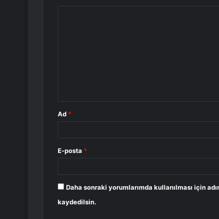
Y
o
r
u
m
*
Ad
*
E-posta
*
Daha sonraki yorumlarımda kullanılması için adı
kaydedilsin.