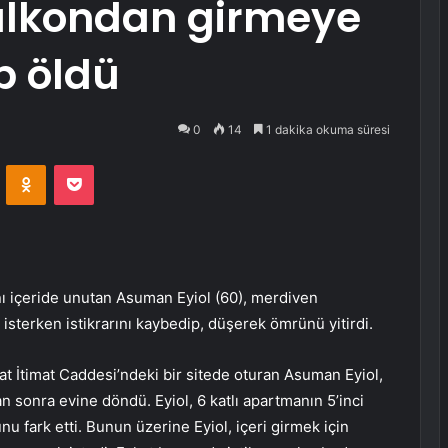
balkondan girmeye
p öldü
0
14
1 dakika okuma süresi
VKontakte
Odnoklassniki
Pocket
ını içeride unutan Asuman Eyiol (60), merdiven
erken istikrarını kaybedip, düşerek ömrünü yitirdi.
uat İtimat Caddesi’ndeki bir sitede oturan Asuman Eyiol,
n sonra evine döndü. Eyiol, 6 katlı apartmanın 5’inci
nu fark etti. Bunun üzerine Eyiol, içeri girmek için