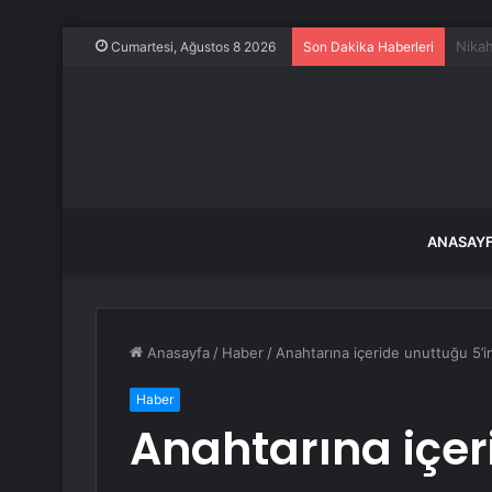
Trump
Cumartesi, Ağustos 8 2026
Son Dakika Haberleri
ANASAY
Anasayfa
/
Haber
/
Anahtarına içeride unuttuğu 5’i
Haber
Anahtarına içer