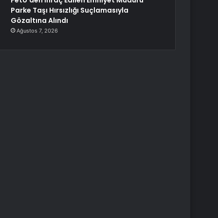
Fetö’den İhraç Edilen Emniyet Müdürü
Parke Taşı Hırsızlığı Suçlamasıyla
Gözaltına Alındı
Ağustos 7, 2026