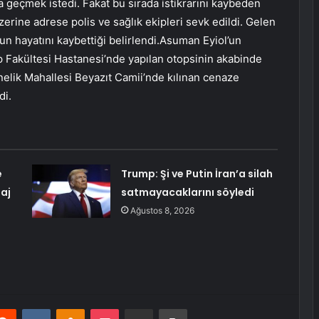
eçmek istedi. Fakat bu sırada istikrarını kaybeden
zerine adrese polis ve sağlık ekipleri sevk edildi. Gelen
’un hayatını kaybettiği belirlendi.Asuman Eyiol’un
p Fakültesi Hastanesi’nde yapılan otopsinin akabinde
işnelik Mahallesi Beyazıt Camii’nde kılınan cenaze
di.
e
Trump: Şi ve Putin İran’a silah
aj
satmayacaklarını söyledi
Ağustos 8, 2026
erest
Reddit
VKontakte
Odnoklassniki
Pocket
E-Posta ile paylaş
Yazdır