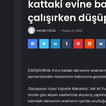
kattaki evine 
çalışırken düşü
NAZIM YÜCEL
Kasım 21, 2022
Facebook
Twitter
LinkedIn
Tumblr
Pinterest
Reddit
ESKİŞEHİR’de 5’inci kattaki dairesinin anahtar
penceresinden meskeninin balkonuna geçmek ist
Odunpazarı ilçesi Vişnelik Mahallesi, Vali Ali F
önceki gün akşam saatlerinde alışveriş yaptıkta
katındaki dairesinin anahtarını içeride unuttuğu