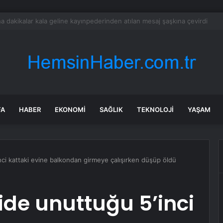
: Şi ve Putin İran’a silah satmayacaklarını söyledi
FA
HABER
EKONOMI
SAĞLIK
TEKNOLOJI
YAŞAM
nci kattaki evine balkondan girmeye çalışırken düşüp öldü
ide unuttuğu 5’inci