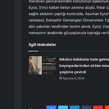
merdiven penceresinden konutunun balkonuna g
Eyiol, 5’inci kattan beton zemine düştü. İhbar ü
sağlık ekibinin yaptığı kontrolde, Asuman Eyiol
cenazesi, Eskişehir Osmangazi Üniversitesi Tı
dün yakınları tarafından teslim alındı. Eyiol, V
namazının akabinde gözyaşlarıyla toprağa veril
İlgili Makaleler
Nikaha dakikalar kala gelin
kayınpederinden atılan mes
şaşkına çevirdi
Ağustos 8, 2026
Facebook
Twitter
LinkedIn
Tumblr
Pint