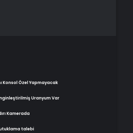
ını Konsol Özel Yapmayacak
nginleştirilmiş Uranyum Var
dırı Kamerada
utuklama talebi