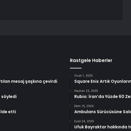
Rastgele Haberler
Ocak 1, 2025
tılan mesaj şaşkına çevirdi
Square Enix Artık Oyunlar
Haziran 23, 2025
 söyledi
Rubio: İran’da Yüzde 60 Ze
Ekim 15, 2024
lde etti
Ambulans Sürücüsüne Sal
Eylül 24, 2025
Ufuk Bayraktar hakkında t