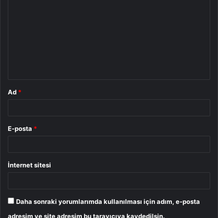
o
r
u
m
*
Ad
*
E-posta
*
İnternet sitesi
Daha sonraki yorumlarımda kullanılması için adım, e-posta
adresim ve site adresim bu tarayıcıya kaydedilsin.