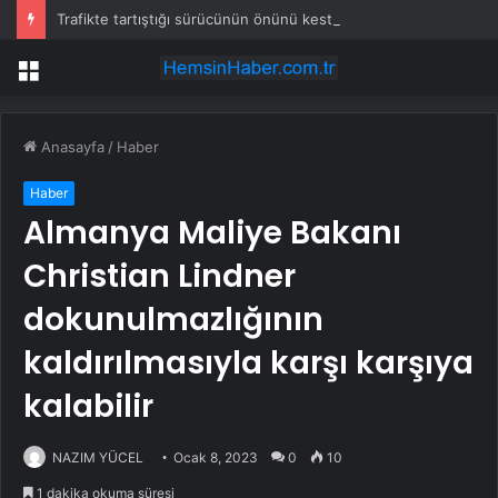
Trafikte tartıştığı sürücünün önünü kesti: Kafanı keserim
Menü
Anasayfa
/
Haber
Haber
Almanya Maliye Bakanı
Christian Lindner
dokunulmazlığının
kaldırılmasıyla karşı karşıya
kalabilir
NAZIM YÜCEL
Ocak 8, 2023
0
10
1 dakika okuma süresi