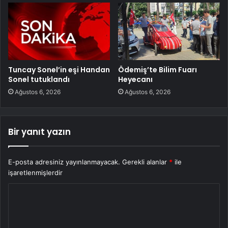
Tuncay Sonel’in eşi Handan
Ödemiş’te Bilim Fuarı
Sonel tutuklandı
Heyecanı
Ağustos 6, 2026
Ağustos 6, 2026
Bir yanıt yazın
E-posta adresiniz yayınlanmayacak.
Gerekli alanlar
*
ile
işaretlenmişlerdir
Y
o
r