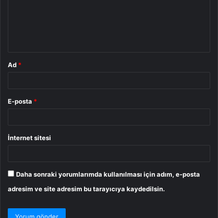
u
m
*
Ad
*
E-posta
*
İnternet sitesi
Daha sonraki yorumlarımda kullanılması için adım, e-posta
adresim ve site adresim bu tarayıcıya kaydedilsin.