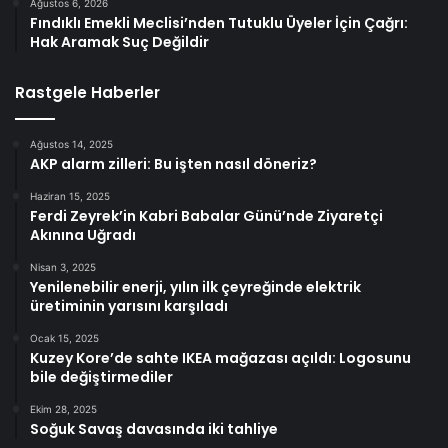
Ağustos 6, 2026
Fındıklı Emekli Meclisi’nden Tutuklu Üyeler İçin Çağrı:
Hak Aramak Suç Değildir
Rastgele Haberler
Ağustos 14, 2025
AKP alarm zilleri: Bu işten nasıl döneriz?
Haziran 15, 2025
Ferdi Zeyrek’in Kabri Babalar Günü’nde Ziyaretçi
Akınına Uğradı
Nisan 3, 2025
Yenilenebilir enerji, yılın ilk çeyreğinde elektrik
üretiminin yarısını karşıladı
Ocak 15, 2025
Kuzey Kore’de sahte IKEA mağazası açıldı: Logosunu
bile değiştirmediler
Ekim 28, 2025
Soğuk Savaş davasında iki tahliye