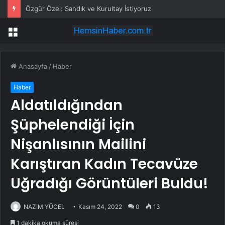
Özgür Özel: Sandık ve Kurultay İstiyoruz
Menü
Anasayfa
/
Haber
Haber
Aldatıldığından
Şüphelendiği İçin
Nişanlısının Mailini
Karıştıran Kadın Tecavüze
Uğradığı Görüntüleri Buldu!
NAZIM YÜCEL
Kasım 24, 2022
0
13
1 dakika okuma süresi