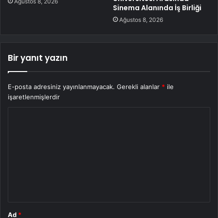
Ağustos 8, 2026
Sinema Alanında İş Birliği
Ağustos 8, 2026
Bir yanıt yazın
E-posta adresiniz yayınlanmayacak.
Gerekli alanlar
*
ile
işaretlenmişlerdir
Y
o
r
u
m
*
Ad
*