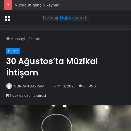
Vücudun gençlik kaynağı
Menü
Anasayfa
/
Haber
Haber
30 Ağustos’ta Müzikal
İhtişam
NURCAN BAYRAM
Ekim 13, 2025
0
0
1 dakika okuma süresi