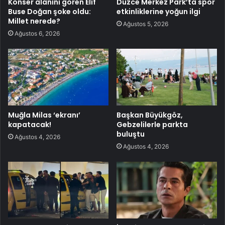
Konser alanını gören Elif
Düzce Merkez Park’ta spor
Buse Doğan şoke oldu:
etkinliklerine yoğun ilgi
Millet nerede?
Ağustos 5, 2026
Ağustos 6, 2026
Muğla Milas ‘ekranı’
Başkan Büyükgöz,
kapatacak!
Gebzelilerle parkta
buluştu
Ağustos 4, 2026
Ağustos 4, 2026