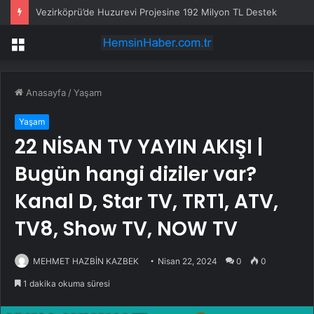
Vezirköprü’de Huzurevi Projesine 192 Milyon TL Destek
Menü
Anasayfa
/
Yaşam
Yaşam
22 NİSAN TV YAYIN AKIŞI |
Bugün hangi diziler var?
Kanal D, Star TV, TRT1, ATV,
TV8, Show TV, NOW TV
MEHMET HAZBİN KAZBEK
Nisan 22, 2024
0
0
1 dakika okuma süresi