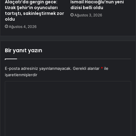
Alaçatı’da gergin gece:
İsmail Hacıoğlu’nun yeni
Uzak Şehir’in oyuncuları
dizisi belli oldu
tartıştı, sakinleştirmek zor
Ağustos 3, 2026
oldu
Ağustos 4, 2026
Bir yanıt yazın
E-posta adresiniz yayınlanmayacak.
Gerekli alanlar
*
ile
işaretlenmişlerdir
Y
o
r
u
m
*