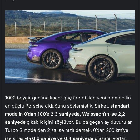
1092 beygir gücüne kadar güç üretebilen yeni otomobilin
en güçlü Porsche olduğunu söylemiştik. Şirket,
standart
modelin
0’dan 100’e 2,3 saniyede, Weissach’ın ise 2,2
saniyede
çıkabildiğini söylüyor. Bu da geçen ay duyurulan
Turbo S modelden 2 salise hızlı demek. 0’dan 200 km’ye
ise sırasıyla
6,6 saniye ve 6,4 saniyede
ulaşabiliyorlar.