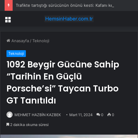
Trafikte tartıştığı sürücünün önünü kesti: Kafanı keserim
Menü
Anasayfa
/
Teknoloji
Teknoloji
1092 Beygir Gücüne Sahip
“Tarihin En Güçlü
Porsche’si” Taycan Turbo
GT Tanıtıldı
MEHMET HAZBİN KAZBEK
Mart 11, 2024
0
0
2 dakika okuma süresi