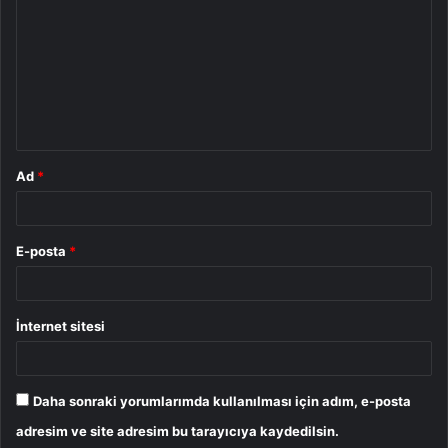
o
r
u
m
*
Ad
*
E-posta
*
İnternet sitesi
Daha sonraki yorumlarımda kullanılması için adım, e-posta
adresim ve site adresim bu tarayıcıya kaydedilsin.